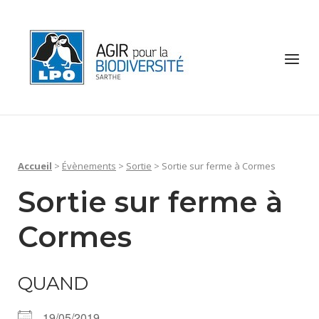
Skip
to
Home
content
Menu
Accueil
>
Évènements
>
Sortie
>
Sortie sur ferme à Cormes
Sortie sur ferme à
Cormes
QUAND
19/05/2019