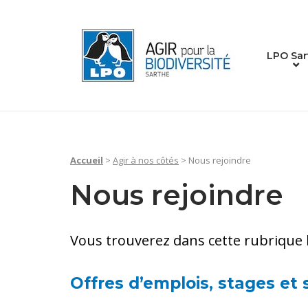
Skip
to
Home
content
LPO Sar
Accueil
>
Agir à nos côtés
>
Nous rejoindre
Nous rejoindre
Vous trouverez dans cette rubrique l’
Offres d’emplois, stages et 