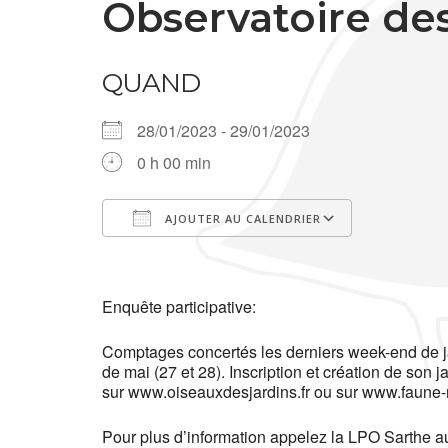
Observatoire des
QUAND
28/01/2023 - 29/01/2023
0 h 00 min
AJOUTER AU CALENDRIER
Télécharger ICS
Calendrier Google
iCalendar
Office 365
Outlook Live
Enquête participative:
Comptages concertés les derniers week-end de j
de mai (27 et 28). Inscription et création de son ja
sur www.oiseauxdesjardins.fr ou sur www.faune-
Pour plus d’information appelez la LPO Sarthe a