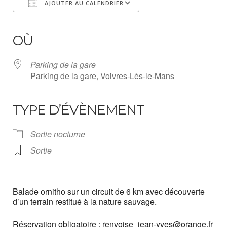
AJOUTER AU CALENDRIER
Télécharger ICS
Calendrier Google
iCalendar
Office 365
Outlook Live
OÙ
Parking de la gare
Parking de la gare, Voivres-Lès-le-Mans
TYPE D’ÉVÈNEMENT
Sortie nocturne
Sortie
Balade ornitho sur un circuit de 6 km avec découverte
d’un terrain restitué à la nature sauvage.
Réservation obligatoire : renvoise_jean-yves@orange.fr