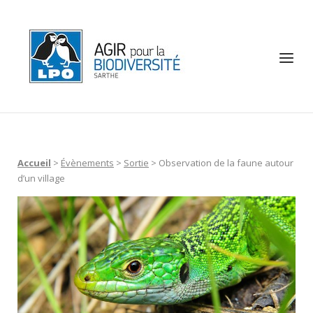
Skip
to
Home
content
Menu
Accueil
>
Évènements
>
Sortie
>
Observation de la faune autour
d’un village