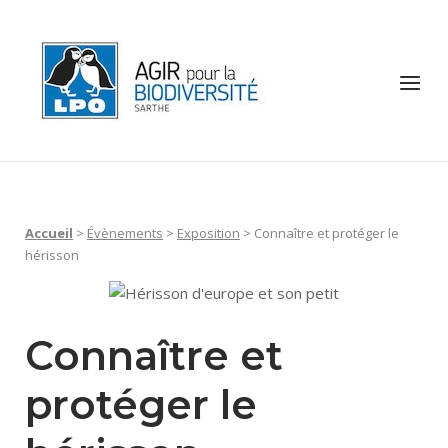
Skip
to
Home
content
Menu
Accueil
>
Évènements
>
Exposition
>
Connaître et protéger le
hérisson
Connaître et
protéger le