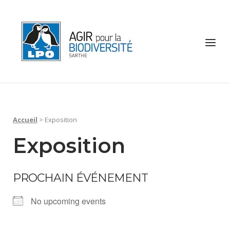
Skip
to
Home
content
Menu
Accueil
>
Exposition
Exposition
PROCHAIN ÉVÉNEMENT
No upcoming events