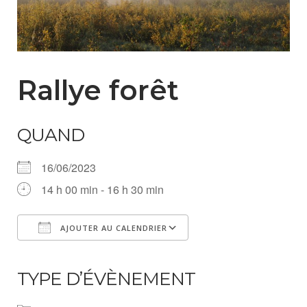
Rallye forêt
QUAND
16/06/2023
14 h 00 min - 16 h 30 min
AJOUTER AU CALENDRIER
Télécharger ICS
Calendrier Google
iCalendar
Office 365
Outlook Live
TYPE D’ÉVÈNEMENT