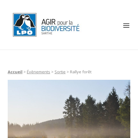
Skip
to
Home
content
Menu
Accueil
>
Évènements
>
Sortie
>
Rallye forêt