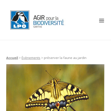
Skip
to
Home
content
Menu
Accueil
>
Évènements
>
préserver la faune au jardin