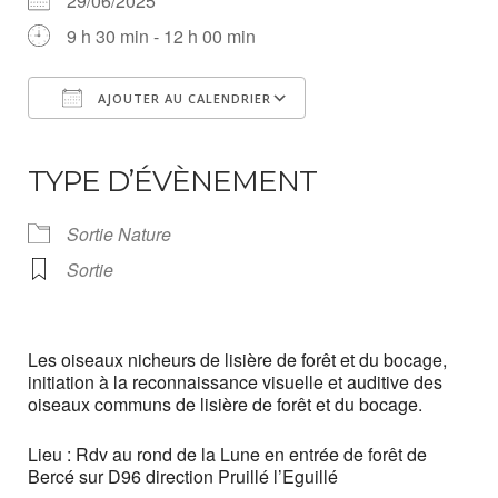
29/06/2025
9 h 30 min - 12 h 00 min
AJOUTER AU CALENDRIER
Télécharger ICS
Calendrier Google
iCalendar
Office 365
Outlook Live
TYPE D’ÉVÈNEMENT
Sortie Nature
Sortie
Les oiseaux nicheurs de lisière de forêt et du bocage,
initiation à la reconnaissance visuelle et auditive des
oiseaux communs de lisière de forêt et du bocage.
Lieu : Rdv au rond de la Lune en entrée de forêt de
Bercé sur D96 direction Pruillé l’Eguillé