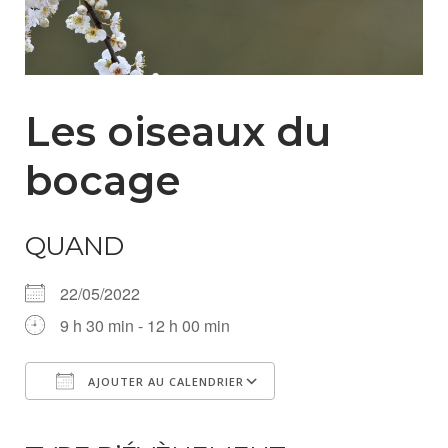
Les oiseaux du
bocage
QUAND
22/05/2022
9 h 30 min - 12 h 00 min
AJOUTER AU CALENDRIER
Télécharger ICS
Calendrier Google
iCalendar
Office 365
Outlook Live