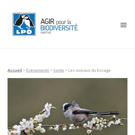
Skip
to
Home
content
Menu
Accueil
>
Évènements
>
Sortie
>
Les oiseaux du bocage