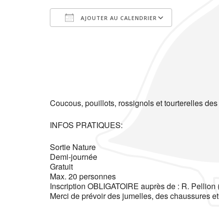
AJOUTER AU CALENDRIER
Télécharger ICS
Calendrier Google
iCalendar
Office 365
Outlook Live
Coucous, pouillots, rossignols et tourterelles des 
INFOS PRATIQUES:
Sortie Nature
Demi-journée
Gratuit
Max. 20 personnes
Inscription OBLIGATOIRE auprès de : R. Pellion 
Merci de prévoir des jumelles, des chaussures e