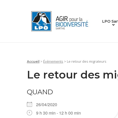
Skip
to
Home
content
LPO Sar
Accueil
>
Évènements
>
Le retour des migrateurs
Le retour des mi
QUAND
26/04/2020
9 h 30 min - 12 h 00 min