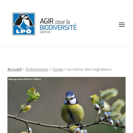
Skip
to
Home
content
Menu
Accueil
>
Évènements
>
Sortie
>
Le retour des migrateurs