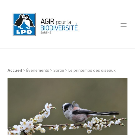
Skip
to
Home
content
Menu
Accueil
>
Évènements
>
Sortie
>
Le printemps des oiseaux