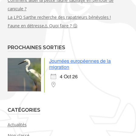
Comment aider la petite faune sauvage en période de
canicule ?
La LPO Sarthe recherche des rapatrieurs bénévoles !
Faune en détresse⚠️ Quoi faire ? 🤔
PROCHAINES SORTIES
Journées européennes de la
migration
4 Oct 26
CATÉGORIES
Actualités
Non classé