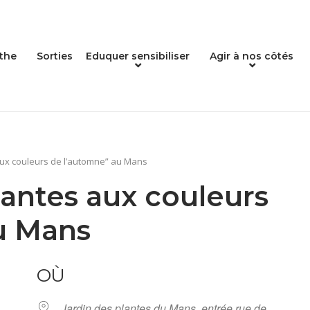
the
Sorties
Eduquer sensibiliser
Agir à nos côtés
 aux couleurs de l’automne” au Mans
lantes aux couleurs
u Mans
OÙ
Jardin des plantes du Mans, entrée rue de