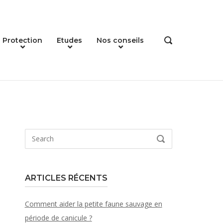
Protection
Etudes
Nos conseils
OPEN
SEARCH
BAR
Search
SEARCH
for:
ARTICLES RÉCENTS
Comment aider la petite faune sauvage en
période de canicule ?