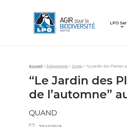
Skip
to
Home
content
LPO Sar
Accueil
>
Évènements
>
Sortie
>
“Le Jardin des Plantes
“Le Jardin des P
de l’automne” a
QUAND
23/10/2019