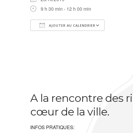
9 h 30 min - 12 h 00 min
AJOUTER AU CALENDRIER
Télécharger ICS
Calendrier Google
iCalendar
Office 365
Outlook Live
A la rencontre des r
cœur de la ville.
INFOS PRATIQUES: