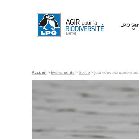
Skip
to
Home
content
LPO Sar
Accueil
>
Évènements
>
Sortie
>
Journées européennes d