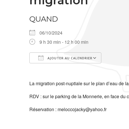
migration
QUAND
06/10/2024
9 h 30 min - 12 h 00 min
AJOUTER AU CALENDRIER
Télécharger ICS
Calendrier Google
iCalendar
Office 365
Outlook Live
La migration post-nuptiale sur le plan d’eau de l
RDV : sur le parking de la Monnerie, en face du 
Réservation : meloccojacky@yahoo.fr