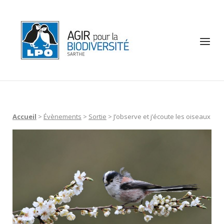
Skip
to
Home
content
Menu
Accueil
>
Évènements
>
Sortie
>
J’observe et j’écoute les oiseaux