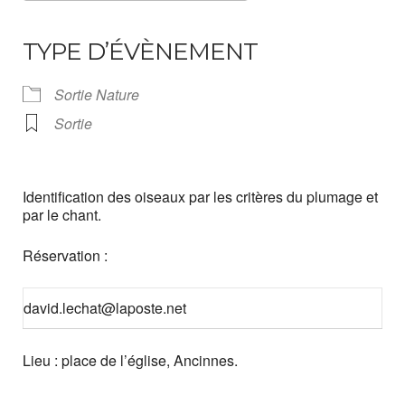
Télécharger ICS
Calendrier Google
iCalendar
Office 365
Outlook Live
TYPE D’ÉVÈNEMENT
Sortie Nature
Sortie
Identification des oiseaux par les critères du plumage et
par le chant.
Réservation :
david.lechat@laposte.net
Lieu : place de l’église, Ancinnes.