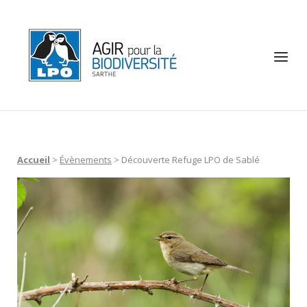
Skip
to
Home
content
Menu
Accueil
>
Évènements
>
Découverte Refuge LPO de Sablé