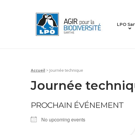
Skip
to
Home
content
LPO Sar
Accueil
>
Journée technique
Journée techni
PROCHAIN ÉVÉNEMENT
No upcoming events