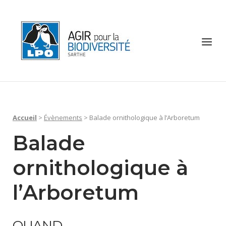
Skip
to
Home
content
Menu
Accueil
>
Évènements
>
Balade ornithologique à l’Arboretum
Balade
ornithologique à
l’Arboretum
QUAND