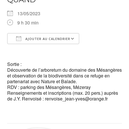
13/05/2023
9 h 30 min
AJOUTER AU CALENDRIER
Télécharger ICS
Calendrier Google
iCalendar
Office 365
Outlook Live
Sortie :
Découverte de l’arboretum du domaine des Mésangères
et observation de la biodiversité dans ce refuge en
partenariat avec Nature et Balade.
RDV : parking des Mésangères, Mézeray
Renseignements et inscriptions (max. 20 pers.) auprès
de J.Y. Renvoisé : renvoise_jean-yves@orange.fr