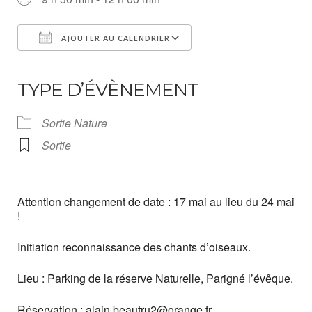
AJOUTER AU CALENDRIER
Télécharger ICS
Calendrier Google
iCalendar
Office 365
Outlook Live
TYPE D’ÉVÈNEMENT
Sortie Nature
Sortie
Attention changement de date : 17 mai au lieu du 24 mai
!
Initiation reconnaissance des chants d’oiseaux.
Lieu : Parking de la réserve Naturelle, Parigné l’évêque.
Réservation : alain.beautru2@orange.fr