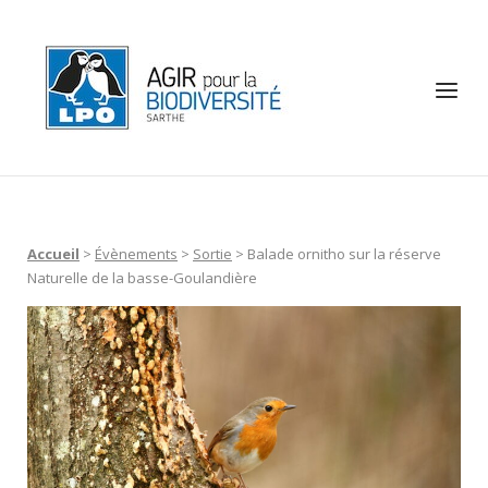
Skip
to
Home
content
Menu
Accueil
>
Évènements
>
Sortie
>
Balade ornitho sur la réserve
Naturelle de la basse-Goulandière