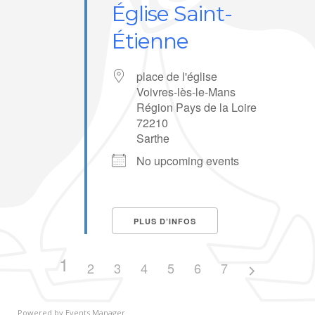
Église Saint-
Étienne
place de l'église
Voivres-lès-le-Mans
Région Pays de la Loire
72210
Sarthe
No upcoming events
PLUS D’INFOS
1
2
3
4
5
6
7
Powered by
Events Manager